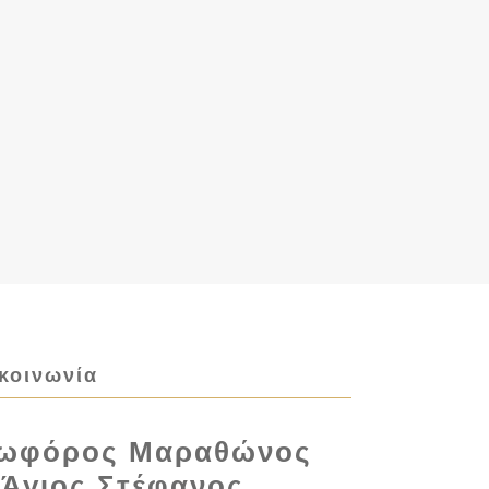
κοινωνία
ωφόρος Μαραθώνος
 Άγιος Στέφανος