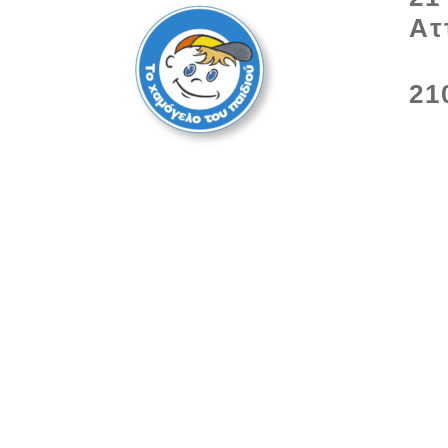
Ατ
21